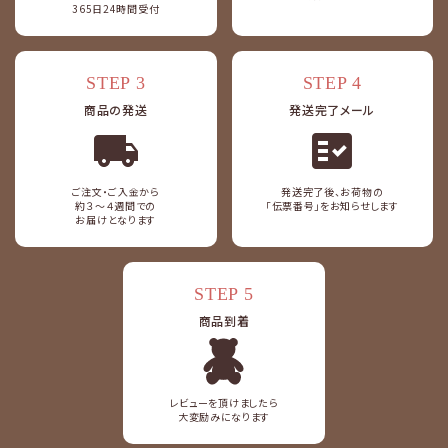
365日24時間受付
STEP 3
STEP 4
商品の発送
発送完了メール
fact_check
ご注文・ご入金から
発送完了後、お荷物の
約３～４週間での
「伝票番号」をお知らせします
お届けとなります
STEP 5
商品到着
レビューを頂けましたら
大変励みになります