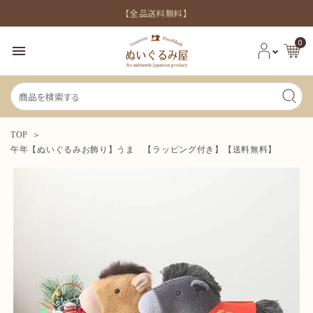
【全品送料無料】
0
menu
TOP
午年【ぬいぐるみお飾り】うま 【ラッピング付き】【送料無料】
新着商品
シーンから探す
価格から探す
INFORMATION