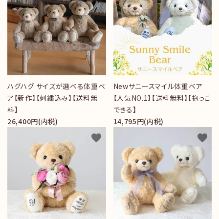
ハグハグ サイズが選べる体重ベ
Newサニースマイル体重ベア
ア【新作】【刺繍込み】【送料無
【人気NO.1】【送料無料】【抱っこ
料】
できる】
26,400円(内税)
14,795円(内税)
favorite
favorite