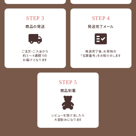
STEP 3
STEP 4
商品の発送
発送完了メール
fact_check
ご注文・ご入金から
発送完了後、お荷物の
約３～４週間での
「伝票番号」をお知らせします
お届けとなります
STEP 5
商品到着
レビューを頂けましたら
大変励みになります