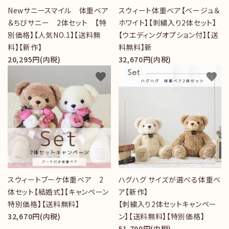
Newサニースマイル 体重ベア
スウィート体重ベア【ベージュ＆
＆ちびサニー 2体セット 【特
ホワイト】【刺繍入り2体セット】
別価格】【人気NO.1】【送料無
【ウエディングオプション付】【送
料】【新作】
料無料】新
20,295円(内税)
32,670円(内税)
favorite
favorite
スウィートブーケ体重ベア 2
ハグハグ サイズが選べる体重ベ
体セット【結婚式】【キャンペーン
ア【新作】
特別価格】【送料無料】
【刺繍入り2体セットキャンペー
32,670円(内税)
ン】【送料無料】【特別価格】
51,700円(内税)