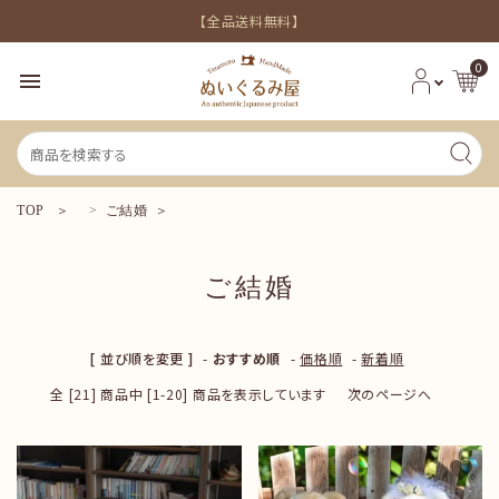
【全品送料無料】
0
menu
TOP
ご結婚
ご結婚
新着商品
[ 並び順を変更 ]
-
おすすめ順
-
価格順
-
新着順
シーンから探す
全 [21] 商品中 [1-20] 商品を表示しています
次のページへ
価格から探す
favorite
favorite
INFORMATION