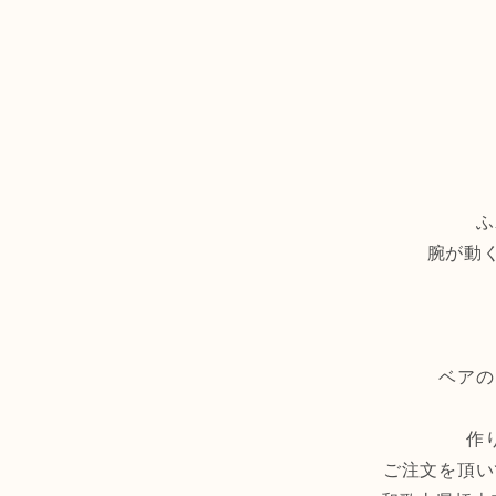
ふ
腕が動
ベアの
作
ご注文を頂い