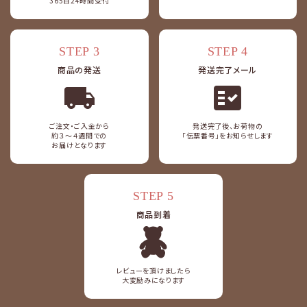
365日24時間受付
STEP 3
STEP 4
商品の発送
発送完了メール
fact_check
ご注文・ご入金から
発送完了後、お荷物の
約３～４週間での
「伝票番号」をお知らせします
お届けとなります
STEP 5
商品到着
レビューを頂けましたら
大変励みになります