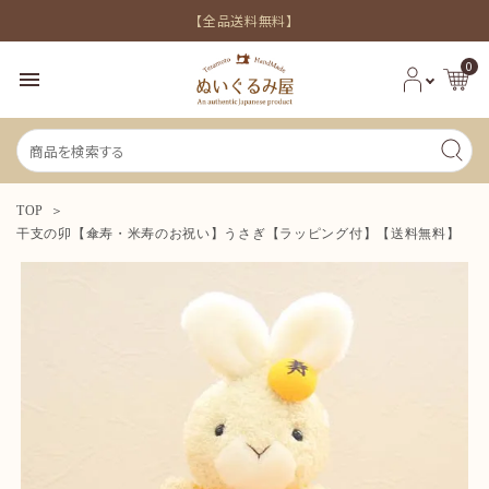
【全品送料無料】
0
menu
TOP
干支の卯【傘寿・米寿のお祝い】うさぎ【ラッピング付】【送料無料】
新着商品
シーンから探す
価格から探す
INFORMATION