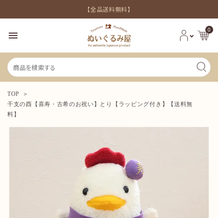
【全品送料無料】
0
menu
TOP
干支の酉【喜寿・古希のお祝い】とり【ラッピング付き】【送料無
料】
新着商品
シーンから探す
価格から探す
INFORMATION