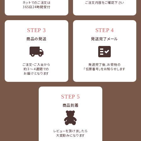
ネットでのご注文は
ご注文内容をご確認下さい
365日24時間受付
STEP 3
STEP 4
商品の発送
発送完了メール
fact_check
ご注文・ご入金から
発送完了後、お荷物の
約３～４週間での
「伝票番号」をお知らせします
お届けとなります
STEP 5
商品到着
レビューを頂けましたら
大変励みになります