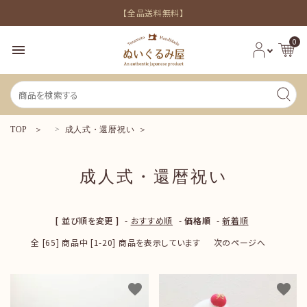
【全品送料無料】
0
menu
TOP
成人式・還暦祝い
成人式・還暦祝い
新着商品
[ 並び順を変更 ]
-
おすすめ順
-
価格順
-
新着順
シーンから探す
全 [65] 商品中 [1-20] 商品を表示しています
次のページへ
価格から探す
favorite
favorite
INFORMATION