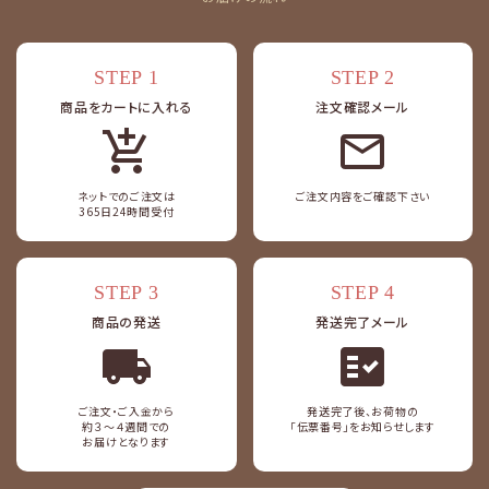
カテゴリー
STEP 1
STEP 2
商品をカートに入れる
注文確認メール
add_shopping_cart
検索する
ネットでのご注文は
ご注文内容をご確認下さい
365日24時間受付
STEP 3
STEP 4
商品の発送
発送完了メール
fact_check
ご注文・ご入金から
発送完了後、お荷物の
約３～４週間での
「伝票番号」をお知らせします
お届けとなります