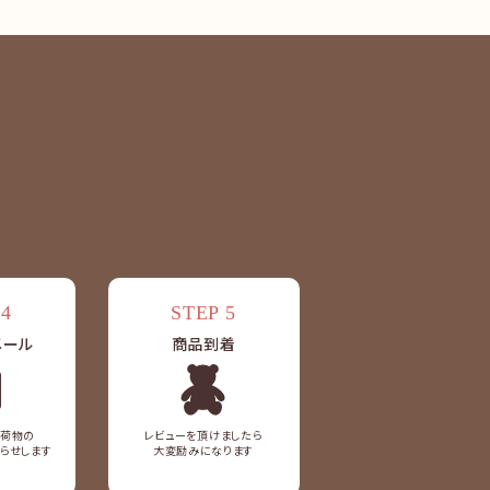
 4
STEP 5
メール
商品到着
ck
お荷物の
レビューを頂けましたら
らせします
大変励みになります