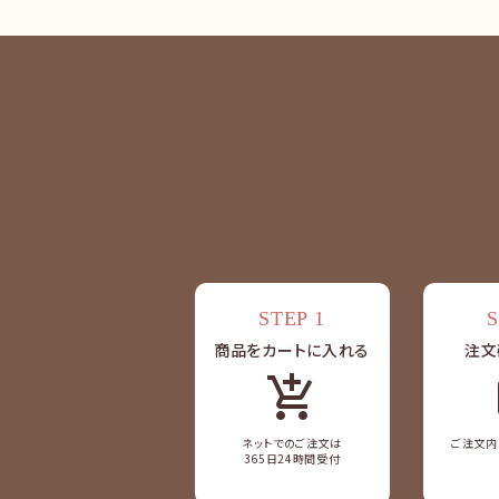
キーワード
カテゴリー
STEP 1
S
検索する
商品をカートに入れる
注文
add_shopping_cart
ネットでのご注文は
ご注文内
365日24時間受付