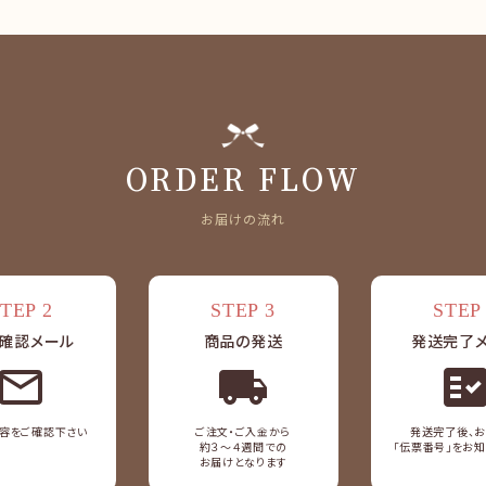
close
ORDER FLOW
お届けの流れ
TEP 2
STEP 3
STEP
確認メール
商品の発送
発送完了
fact_che
容をご確認下さい
ご注文・ご入金から
発送完了後、
約３～４週間での
「伝票番号」をお知
お届けとなります